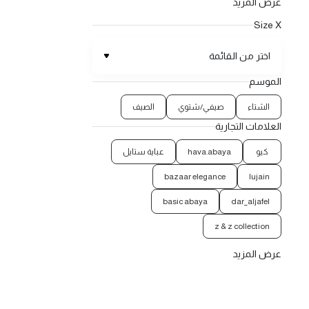
عرض المزيد
Size X
اختر من القائمة
الموسم
الشتاء
صيفي/شتوي
الصيف
العلامات التجارية
كيو
hava.abaya
عباية ستايل
bazaar elegance
lujain
basic abaya
dar_aljafel
z & z collection
عرض المزيد