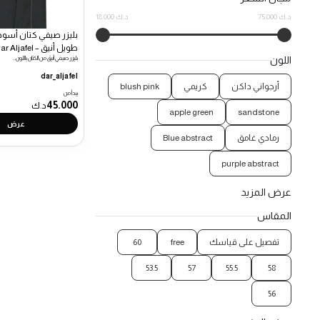
75.000 د.ك
18.000 د.ك
بليزر صيفي كتان أسود
طويل أنيق – Dar Aljafel
اللون
بليزر صيفي أنيق من الكتان باللون…
dar_aljafel
أرجواني داكن
كريمي
blush pink
يبدأ من
45.000
د.ك
apple green
sandstone
عرض
رمادي غامق
Blue abstract
purple abstract
عرض المزيد
المقاس
تفصيل على قياسك
free
60
53.5
57
55.5
58
56