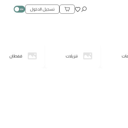
المفضلة
تسجيل الدخول
محتويات السلة
عات
تنزيلات
قفطان