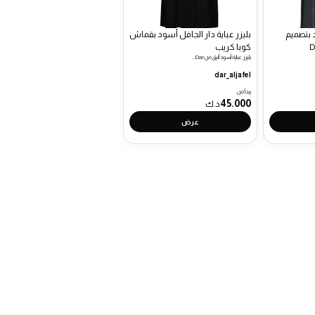
 بتصميم
بليزر عباية دار الجافل أسود بقماش
كوبا كريب
بليزر عباية أسود أنيق من Dar…
dar_aljafel
يبدأ من
45.000
د.ك
عرض