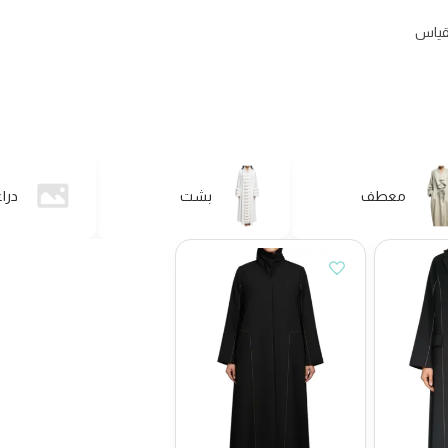
لقياس
معطف
بشت
درا