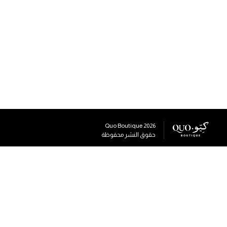
Quo Boutique
2026
حقوق النشر محفوظة
وسائل التواصل الاجتماعي
+96555769776
+96555769776