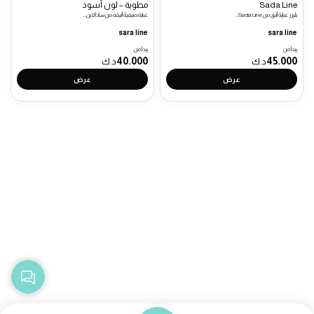
Sada Line
مطوية – لون أسود
بليزر عباية أنيق من Sada Line…
عباية صيفية أنيقة من سادا لاين…
sara line
sara line
يبدأ من
يبدأ من
40.000
45.000
د.ك
د.ك
عرض
عرض